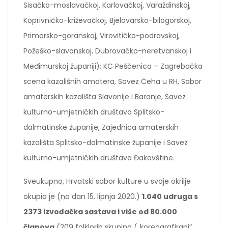
Sisačko-moslavačkoj, Karlovačkoj, Varaždinskoj,
Koprivničko-križevačkoj, Bjelovarsko-bilogorskoj,
Primorsko-goranskoj, Virovitičko-podravskoj,
Požeško-slavonskoj, Dubrovačko-neretvanskoj i
Međimurskoj županiji); KC Peščenica – Zagrebačka
scena kazališnih amatera, Savez Čeha u RH, Sabor
amaterskih kazališta Slavonije i Baranje, Savez
kulturno-umjetničkih društava Splitsko-
dalmatinske županije, Zajednica amaterskih
kazališta Splitsko-dalmatinske županije i Savez
kulturno-umjetničkih društava Đakovštine.
Sveukupno, Hrvatski sabor kulture u svoje okrilje
okupio je (na dan 15. lipnja 2020.)
1.040 udruga s
2373 izvođačka sastava i više od 80.000
članova
(209 folklorih skupina („koreografirani“