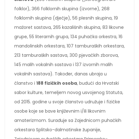
folklor), 366 folklornih skupina (izvorne), 268
folklornih skupina (dječje), 56 plesnih skupina, 19
mažoret sastava, 265 kazališnih skupina, 83 likovne
grupe, 55 literarnih grupa, 134 puhačka orkestra, 16
mandolinskih orkestara, 107 tamburaških orkestara,
213 tamburaških sastava, 300 pjevačkih zborova,
145 malih vokalnih sastava i 137 izvornih malih
vokalnih sastava). Također, danas ubraja u
članstvo i
188 fizičkih osoba
, budući da Hrvatski
sabor kulture, temeljem novog usvojenog Statuta,
od 2015. godine u svoje članstvo udružuje i fizičke
osobe koje se bave književnim i/ili likovnim
amaterizmom. Surađuje sa Zajednicom puhačkih
orkestara Splitsko-dalmatinske županije,
Zajednicom puhačkih orkestara Primorsko-