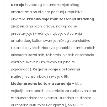
ustroja
hrvatskog kulturno-umjetničkog
amaterizma na cijelom području Republike
Hrvatske.
Priređivanje manifestacija državnog
značenja
na razini države, na kojima se
predstavljaju i vrednuju najbolja ostvarenja
amaterskog kulturno-umjetničkog stvaralaštva
(susreti pjevačkih zborova, puhačkih i tamburaških
orkestara, kazališnih, folklornih, plesnih ansambala,
vokalnih, likovnih i književnih skupina te
pojedinaca).
Organiziranje gostovanja
najboljih
ansambala i sekcija u RH.
Međunarodnu kulturnu suradnju
- Izbor
najboljih amaterskih ansambala za sudjelovanje na
međunarodnim festivalima i suradnja sa sličnim
europskim kulturnim udrugama („AMATEO“