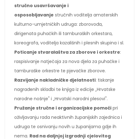
stručno usavršavanje i
osposobljavanje
stručnih voditelja amaterskih
kulturno-umjetničkih udruga: zborovođa,
dirigenata puhačkih ili tamburaških orkestara,
koreografa, voditelja kazališnih i plesnih skupina i sl.
Poticanje stvaralaštva za zborove i orkestre
:
raspisivanje natječaja za nova djela za puhačke i
tamburaške orkestre te pjevačke zborove.
Razvijanje nakladničke djelatnosti
: tiskanje
nagrađenih skladbi te knjiga iz edicije „Hrvatske
narodne nošnje" i „Hrvatski narodni plesovi".
Pružanje stručne i organizacijske pomoći
pri
oživljavanju rada neaktivnih županijskih zajednica i
udruga te osnivanju novih u županijama gdje ih
nema.
Rad na daljnjoj izgradnji
cjelovitog