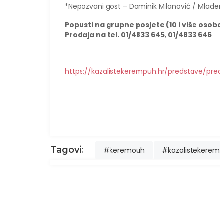
*Nepozvani gost – Dominik Milanović / Mladen
Popusti na grupne posjete (10 i više osob
Prodaja na tel. 01/4833 645, 01/4833 646
https://kazalistekerempuh.hr/predstave/pre
Tagovi:
#keremouh
#kazalistekere