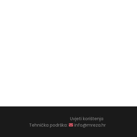
Uvjeti korištenja
Tehnička podrška:
info@mreza.hr