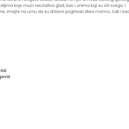
eljima koje muči neutaživa glad, kao i onima koji su siti svega. I
e, imajte na umu da su državni poglavari žilavi momci, čak i ka
šić
gović