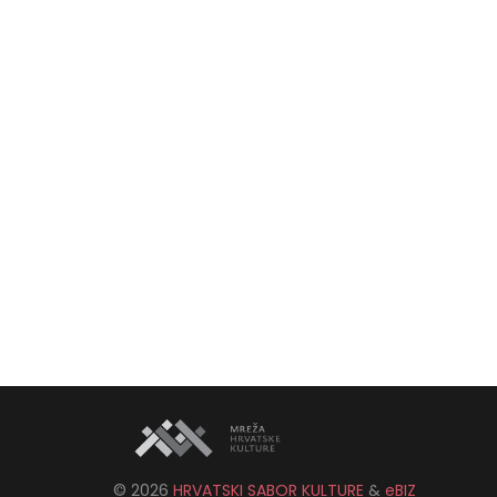
©
2026
HRVATSKI SABOR KULTURE
&
eBIZ