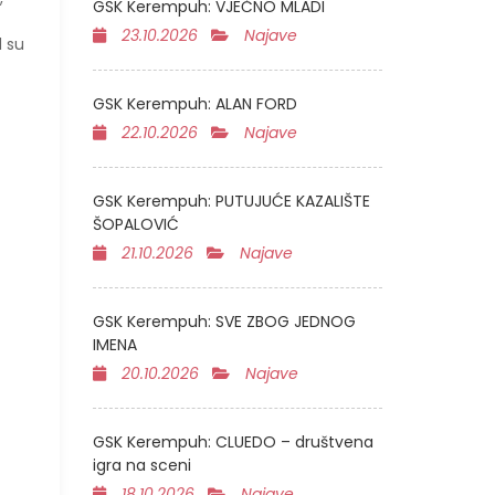
GSK Kerempuh: VJEČNO MLADI
23.10.2026
Najave
d su
GSK Kerempuh: ALAN FORD
22.10.2026
Najave
GSK Kerempuh: PUTUJUĆE KAZALIŠTE
ŠOPALOVIĆ
21.10.2026
Najave
GSK Kerempuh: SVE ZBOG JEDNOG
IMENA
20.10.2026
Najave
GSK Kerempuh: CLUEDO – društvena
igra na sceni
18.10.2026
Najave