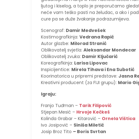
ljutog i kiselog, a toplo je preporučamo gledat
neće vam teško pasti na želudac, a ako i padn
cure pa se duže žvakanje podrazumijeva.
Scenograf:
Damir Medvešek
Kostimografkinja:
Vedrana Rapić
Autor glazbe:
Milorad Stranić
Oblikovatelj svjetla:
Aleksandar Mondecar
Oblikovatelj zvuka:
Damir Ključarić
Koreografkinja:
Larisa Lipovac
Inspicijentice:
Mirela Tihava i Ena Subotić
Koorinatorica u pripremi predstave:
Jasna Re
Kreativni producent (za FIJI grupu):
Mario Gi
Igraju:
Franjo Tuđman –
Tarik Filipović
Stjepan Mesić –
Hrvoje Kečkeš
Kolinda Grabar – Kitarović –
Ornela Vištica
Ivo Josipović –
Siniša Miletić
Josip Broz Tito
– Boris Svrtan