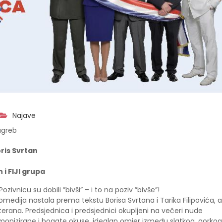
Najave
agreb
oris Svrtan
i FIJI grupa
zivnicu su dobili ”bivši” – i to na poziv ”bivše”!
omedija nastala prema tekstu Borisa Svrtana i Tarika Filipovića, a
ana. Predsjednica i predsjednici okupljeni na večeri nude
armonizirane i bogate okuse, idealan omjer između slatkog, gorkog