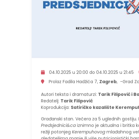
04.10.2025 u 20:00 do 04.10.2025 u 21:45
Prolaz Fadila Hadžića 7,
Zagreb
, -Grad Z
Autori teksta i dramaturzi:
Tarik Filipović i B
Redatelj:
Tarik Filipović
Koprodukcija:
Satiričko kazalište Kerempuh 
Građanski stan. Večera za 5 uglednih gostiju. Po
Predsjednici&ca
iznimno je aktualna i britka k
režiji potonjeg
Kerempuhovog
mlađahnog veter
gledateljima manje ili više nutricionistički h