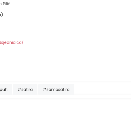
 Pilić
a)
dsjednicica/
mpuh
#satira
#samosatira