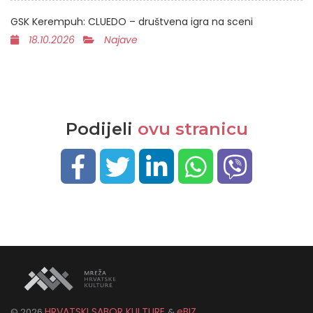
GSK Kerempuh: CLUEDO – društvena igra na sceni
18.10.2026
Najave
Podijeli
ovu stranicu
HRVATSKI SABOR KULTURE
eBIZ
©
2026
&