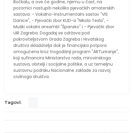
Bočkalu, a ove će godine, njemu u čast, na
pozornici nastupiti nekoliko pjevačkih amaterskih
sastava: - Vokalno-instrumentalni sastav "VIS
Danice", - Pjevački zbor KUD-a "Nikola Tesla", -
Muški vokalni ansambl "Špansko" i - Pjevački zbor
UIR Zagreba. Događaj se održava pod
pokroviteljstvom Grada Zagreba i Hrvatskog
društva skladatelja dok je financijska potpora
omogućena kroz trogodišnji program "ARTuriranje",
koji sufinancira Ministarstvo rada, mirovinskoga
sustava, obitelji i socijalne politike, a uz temeljnu
sustavnu podršku Nacionalne zaklade za razvoj
civilnoga društva.
Tagovi: