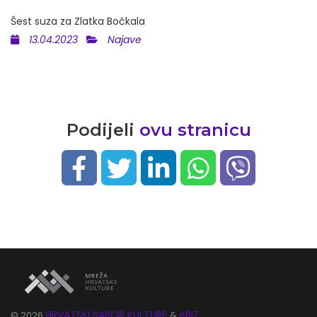
Šest suza za Zlatka Bočkala
13.04.2023
Najave
Podijeli
ovu stranicu
HRVATSKI SABOR KULTURE
eBIZ
©
2026
&