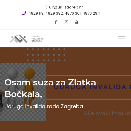
uir@uir-zagreb.hr
4829 119, 4829 392, 4876 301, 4876 294
Osam suza za Zlatka
Bočkala,
Udruga invalida rada Zagreba