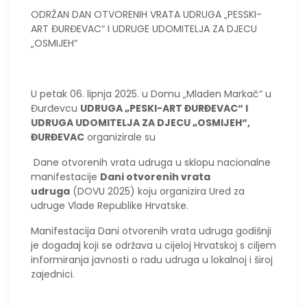
ODRŽAN DAN OTVORENIH VRATA UDRUGA „PESSKI-
ART ĐURĐEVAC“ I UDRUGE UDOMITELJA ZA DJECU
„OSMIJEH“
U petak 06. lipnja 2025. u Domu „Mladen Markač“ u
Đurđevcu
UDRUGA „PESKI-ART ĐURĐEVAC“ I
UDRUGA UDOMITELJA ZA DJECU „OSMIJEH“,
ĐURĐEVAC
organizirale su
Dane otvorenih vrata udruga u sklopu nacionalne
manifestacije
Dani otvorenih vrata
udruga
(DOVU 2025) koju organizira Ured za
udruge Vlade Republike Hrvatske.
Manifestacija Dani otvorenih vrata udruga godišnji
je događaj koji se održava u cijeloj Hrvatskoj s ciljem
informiranja javnosti o radu udruga u lokalnoj i široj
zajednici.