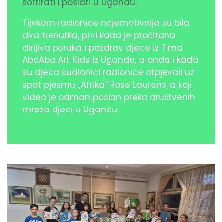
sortirati i poslati u Ugandu.
Tijekom radionice najemotivnija su bila
dva trenutka, prvi kada je pročitana
dirljiva poruka i pozdrav djece iz Tima
AboAba Art Kids iz Ugande, a onda i kada
su djeca sudionici radionice otpjevali uz
spot pjesmu „Afrika“ Rose Laurens, a koji
video je odmah poslan preko društvenih
mreža djeci u Ugandu