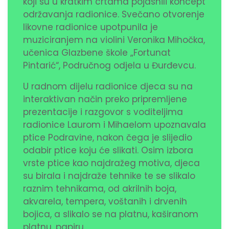
koji su u kratkim crtama pojasnili koncept
održavanja radionice. Svečano otvorenje
likovne radionice upotpunila je
muziciranjem na violini Veronika Mihočka,
učenica Glazbene škole „Fortunat
Pintarić“, Područnog odjela u Đurđevcu.
U radnom dijelu radionice djeca su na
interaktivan način preko pripremljene
prezentacije i razgovor s voditeljima
radionice Laurom i Mihaelom upoznavala
ptice Podravine, nakon čega je slijedio
odabir ptice koju će slikati. Osim izbora
vrste ptice kao najdražeg motiva, djeca
su birala i najdraže tehnike te se slikalo
raznim tehnikama, od akrilnih boja,
akvarela, tempera, voštanih i drvenih
bojica, a slikalo se na platnu, kaširanom
platnu, papiru.