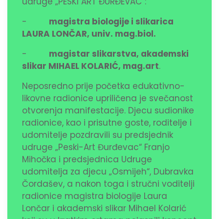
udruge „PESKI ART ĐURĐEVAC“:
-
magistra biologije i slikarica
LAURA LONČAR, univ. mag.biol.
-
magistar slikarstva, akademski
slikar MIHAEL KOLARIĆ, mag.art
.
Neposredno prije početka edukativno-
likovne radionice upriličena je svečanost
otvorenja manifestacije. Djecu sudionike
radionice, kao i prisutne goste, roditelje i
udomitelje pozdravili su predsjednik
udruge „Peski-Art Đurđevac“ Franjo
Mihočka i predsjednica Udruge
udomitelja za djecu „Osmijeh“, Dubravka
Čordašev, a nakon toga i stručni voditelji
radionice magistra biologije Laura
Lončar i akademski slikar Mihael Kolarić