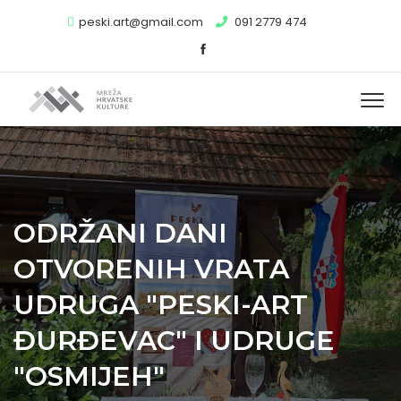
peski.art@gmail.com
091 2779 474
ODRŽANI DANI
OTVORENIH VRATA
UDRUGA "PESKI-ART
ĐURĐEVAC" I UDRUGE
"OSMIJEH"