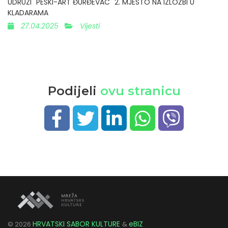
UDRUZI "PESKI-ART ĐURĐEVAC" 2. MJESTO NA IZLOŽBI U
KLADARAMA
27.04.2025
Vijesti
Podijeli
ovu stranicu
HRVATSKI SABOR KULTURE
eBIZ
©
2026
&