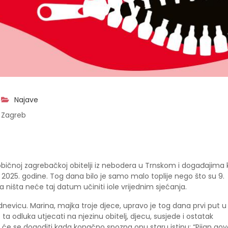
Najave
 Zagreb
bičnoj zagrebačkoj obitelji iz nebodera u Trnskom i događajima k
a 2025. godine. Tog dana bilo je samo malo toplije nego što su 9.
e da ništa neće taj datum učiniti iole vrijednim sjećanja.
odnevicu. Marina, majka troje djece, upravo je tog dana prvi put u
 ta odluka utjecati na njezinu obitelj, djecu, susjede i ostatak
će se dogoditi kada konačno spozna onu staru istinu: “Pijan gov