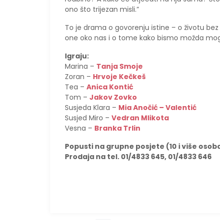
ono što trijezan misli.”
To je drama o govorenju istine – o životu bez f
one oko nas i o tome kako bismo možda mogli 
Igraju:
Marina –
Tanja Smoje
Zoran –
Hrvoje Kečkeš
Tea –
Anica Kontić
Tom –
Jakov Zovko
Susjeda Klara –
Mia Anočić – Valentić
Susjed Miro –
Vedran Mlikota
Vesna –
Branka Trlin
Popusti na grupne posjete (10 i više osob
Prodaja na tel. 01/4833 645, 01/4833 646