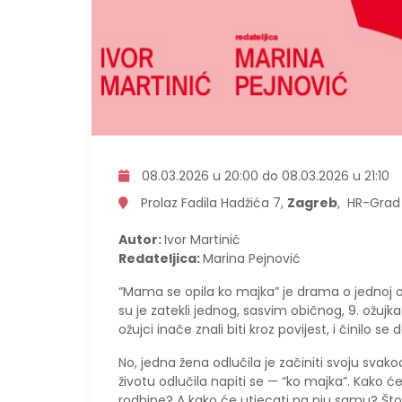
08.03.2026 u 20:00 do 08.03.2026 u 21:10
Prolaz Fadila Hadžića 7,
Zagreb
, HR-Grad
Autor:
Ivor Martinić
Redateljica:
Marina Pejnović
“Mama se opila ko majka” je drama o jednoj o
su je zatekli jednog, sasvim običnog, 9. ožujk
ožujci inače znali biti kroz povijest, i činilo s
No, jedna žena odlučila je začiniti svoju svak
životu odlučila napiti se — “ko majka”. Kako će
rodbine? A kako će utjecati na nju samu? Što 