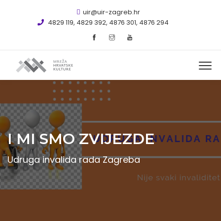
uir@uir-zagreb.hr
4829 119, 4829 392, 4876 301, 4876 294
I MI SMO ZVIJEZDE
Udruga invalida rada Zagreba