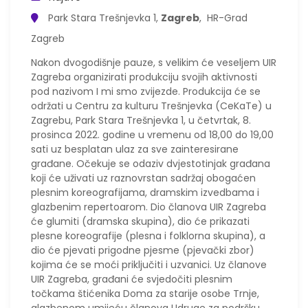
Park Stara Trešnjevka 1,
Zagreb
, HR-Grad
Zagreb
Nakon dvogodišnje pauze, s velikim će veseljem UIR
Zagreba organizirati produkciju svojih aktivnosti
pod nazivom I mi smo zvijezde. Produkcija će se
održati u Centru za kulturu Trešnjevka (CeKaTe) u
Zagrebu, Park Stara Trešnjevka 1, u četvrtak, 8.
prosinca 2022. godine u vremenu od 18,00 do 19,00
sati uz besplatan ulaz za sve zainteresirane
građane. Očekuje se odaziv dvjestotinjak građana
koji će uživati uz raznovrstan sadržaj obogaćen
plesnim koreografijama, dramskim izvedbama i
glazbenim repertoarom. Dio članova UIR Zagreba
će glumiti (dramska skupina), dio će prikazati
plesne koreografije (plesna i folklorna skupina), a
dio će pjevati prigodne pjesme (pjevački zbor)
kojima će se moći priključiti i uzvanici. Uz članove
UIR Zagreba, građani će svjedočiti plesnim
točkama štićenika Doma za starije osobe Trnje,
glazbenom umijeću članova Udruge za podršku