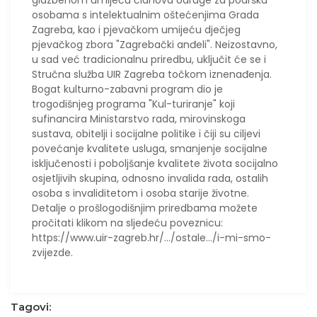
osobama s intelektualnim oštećenjima Grada
Zagreba, kao i pjevačkom umijeću dječjeg
pjevačkog zbora "Zagrebački anđeli". Neizostavno,
u sad već tradicionalnu priredbu, uključit će se i
Stručna služba UIR Zagreba točkom iznenađenja.
Bogat kulturno-zabavni program dio je
trogodišnjeg programa "Kul-turiranje" koji
sufinancira Ministarstvo rada, mirovinskoga
sustava, obitelji i socijalne politike i čiji su ciljevi
povećanje kvalitete usluga, smanjenje socijalne
isključenosti i poboljšanje kvalitete života socijalno
osjetljivih skupina, odnosno invalida rada, ostalih
osoba s invaliditetom i osoba starije životne.
Detalje o prošlogodišnjim priredbama možete
pročitati klikom na sljedeću poveznicu:
https://www.uir-zagreb.hr/.../ostale.../i-mi-smo-
zvijezde.
Tagovi: