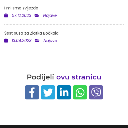
I mi smo zvijezde
07.12.2023
Najave
Šest suza za Zlatka Bočkala
13.04.2023
Najave
Podijeli
ovu stranicu