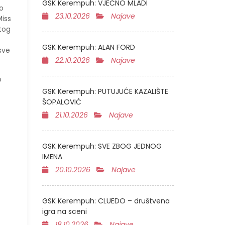
GSK Kerempuh: VJEČNO MLADI
o
23.10.2026
Najave
Miss
stog
GSK Kerempuh: ALAN FORD
 sve
22.10.2026
Najave
o
GSK Kerempuh: PUTUJUĆE KAZALIŠTE
ŠOPALOVIĆ
21.10.2026
Najave
GSK Kerempuh: SVE ZBOG JEDNOG
IMENA
20.10.2026
Najave
GSK Kerempuh: CLUEDO – društvena
igra na sceni
18.10.2026
Najave