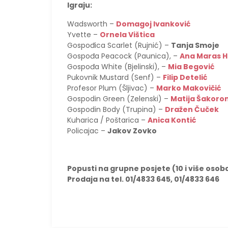
Igraju:
Wadsworth –
Domagoj Ivanković
Yvette –
Ornela Vištica
Gospođica Scarlet (Rujnić) –
Tanja Smoje
Gospođa Peacock (Paunica), –
Ana Maras 
Gospođa White (Bjelinski), –
Mia Begović
Pukovnik Mustard (Senf) –
Filip Detelić
Profesor Plum (Šljivac) –
Marko Makovičić
Gospodin Green (Zelenski) –
Matija Šakoro
Gospodin Body (Trupina) –
Dražen Čuček
Kuharica / Poštarica –
Anica Kontić
Policajac –
Jakov Zovko
Popusti na grupne posjete (10 i više osob
Prodaja na tel. 01/4833 645, 01/4833 646