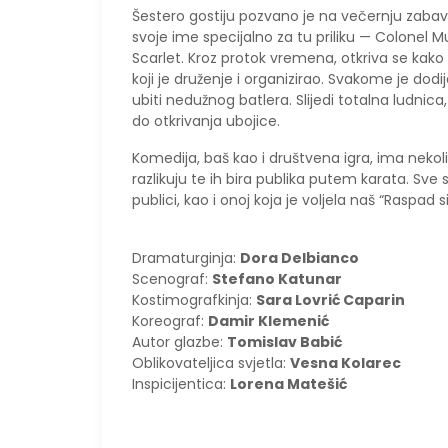
Šestero gostiju pozvano je na večernju zabavu
svoje ime specijalno za tu priliku — Colonel M
Scarlet. Kroz protok vremena, otkriva se kako 
koji je druženje i organizirao. Svakome je dodij
ubiti nedužnog batlera. Slijedi totalna ludnica
do otkrivanja ubojice.
Komedija, baš kao i društvena igra, ima nekol
razlikuju te ih bira publika putem karata. Sv
publici, kao i onoj koja je voljela naš “Raspad 
Dramaturginja:
Dora Delbianco
Scenograf:
Stefano Katunar
Kostimografkinja:
Sara Lovrić Caparin
Koreograf:
Damir Klemenić
Autor glazbe:
Tomislav Babić
Oblikovateljica svjetla:
Vesna Kolarec
Inspicijentica:
Lorena Matešić