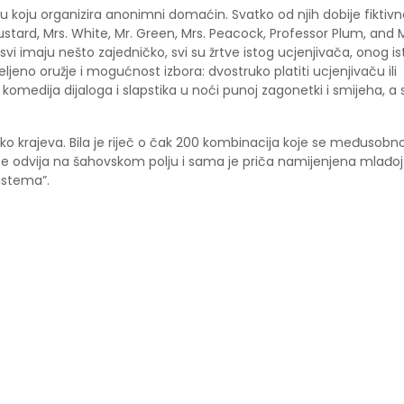
 koju organizira anonimni domaćin. Svatko od njih dobije fiktivn
ustard, Mrs. White, Mr. Green, Mrs. Peacock, Professor Plum, and 
svi imaju nešto zajedničko, svi su žrtve istog ucjenjivača, onog i
eljeno oružje i mogućnost izbora: dvostruko platiti ucjenjivaču ili
, komedija dijaloga i slapstika u noći punoj zagonetki i smijeha, a
iko krajeva. Bila je riječ o čak 200 kombinacija koje se međusobn
e se odvija na šahovskom polju i sama je priča namijenjena mlađoj
sistema”.