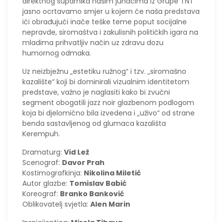
direktnog suparnika našim junacima iz Grupe TNT
jasno ocrtavamo smjer u kojem će naša predstava
ići obrađujući inače teške teme poput socijalne
nepravde, siromaštva i zakulisnih političkih igara na
mladima prihvatljiv način uz zdravu dozu
humornog odmaka.
Uz neizbježnu „estetiku ružnog“ i tzv. „siromašno
kazalište“ koji bi dominirali vizualnim identitetom
predstave, važno je naglasiti kako bi zvučni
segment obogatili jazz noir glazbenom podlogom
koja bi djelomično bila izvedena i „uživo“ od strane
benda sastavljenog od glumaca kazališta
Kerempuh.
Dramaturg:
Vid Lež
Scenograf:
Davor Prah
Kostimografkinja:
Nikolina Miletić
Autor glazbe:
Tomislav Babić
Koreograf:
Branko Banković
Oblikovatelj svjetla:
Alen Marin