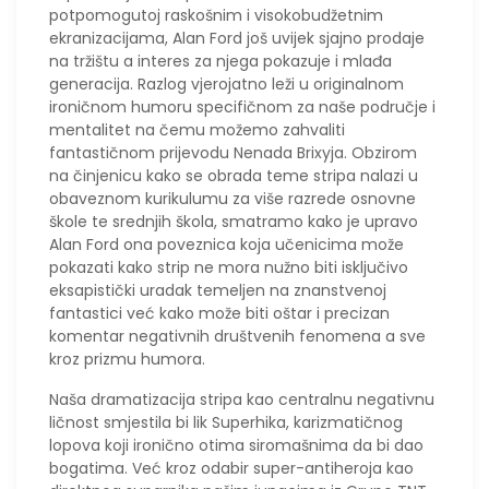
potpomogutoj raskošnim i visokobudžetnim
ekranizacijama, Alan Ford još uvijek sjajno prodaje
na tržištu a interes za njega pokazuje i mlađa
generacija. Razlog vjerojatno leži u originalnom
ironičnom humoru specifičnom za naše područje i
mentalitet na čemu možemo zahvaliti
fantastičnom prijevodu Nenada Brixyja. Obzirom
na činjenicu kako se obrada teme stripa nalazi u
obaveznom kurikulumu za više razrede osnovne
škole te srednjih škola, smatramo kako je upravo
Alan Ford ona poveznica koja učenicima može
pokazati kako strip ne mora nužno biti isključivo
eksapistički uradak temeljen na znanstvenoj
fantastici već kako može biti oštar i precizan
komentar negativnih društvenih fenomena a sve
kroz prizmu humora.
Naša dramatizacija stripa kao centralnu negativnu
ličnost smjestila bi lik Superhika, karizmatičnog
lopova koji ironično otima siromašnima da bi dao
bogatima. Već kroz odabir super-antiheroja kao