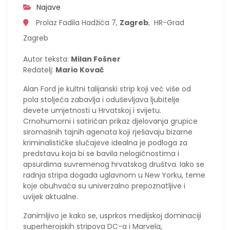
Najave
Prolaz Fadila Hadžića 7,
Zagreb
, HR-Grad
Zagreb
Autor teksta:
Milan Fošner
Redatelj:
Mario Kovač
Alan Ford je kultni talijanski strip koji već više od
pola stoljeća zabavlja i oduševljava ljubitelje
devete umjetnosti u Hrvatskoj i svijetu.
Crnohumorni i satiričan prikaz djelovanja grupice
siromašnih tajnih agenata koji rješavaju bizarne
kriminalističke slučajeve idealna je podloga za
predstavu koja bi se bavila nelogičnostima i
apsurdima suvremenog hrvatskog društva. Iako se
radnja stripa događa uglavnom u New Yorku, teme
koje obuhvaća su univerzalno prepoznatljive i
uvijek aktualne.
Zanimljivo je kako se, usprkos medijskoj dominaciji
superherojskih stripova DC-a i Marvela,