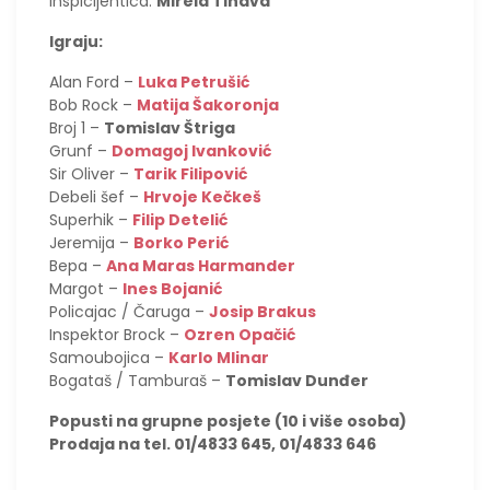
Inspicijentica:
Mirela Tihava
Igraju:
Alan Ford –
Luka Petrušić
Bob Rock –
Matija Šakoronja
Broj 1 –
Tomislav Štriga
Grunf –
Domagoj Ivanković
Sir Oliver –
Tarik Filipović
Debeli šef –
Hrvoje Kečkeš
Superhik –
Filip Detelić
Jeremija –
Borko Perić
Bepa –
Ana Maras Harmander
Margot –
Ines Bojanić
Policajac / Čaruga –
Josip Brakus
Inspektor Brock –
Ozren Opačić
Samoubojica –
Karlo Mlinar
Bogataš / Tamburaš –
Tomislav Dunđer
Popusti na grupne posjete (10 i više osoba)
Prodaja na tel. 01/4833 645, 01/4833 646