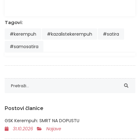
Tagovi:
#kerempuh
#kazalistekerempuh
#satira
#samosatira
Postovi članice
GSK Kerempuh: SMRT NA DOPUSTU
31.10.2026
Najave