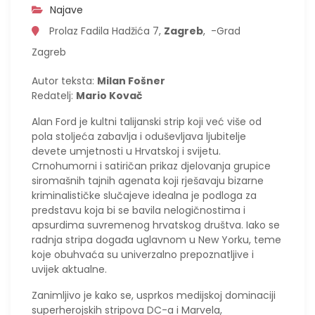
Najave
Prolaz Fadila Hadžića 7,
Zagreb
, -Grad
Zagreb
Autor teksta:
Milan Fošner
Redatelj:
Mario Kovač
Alan Ford je kultni talijanski strip koji već više od
pola stoljeća zabavlja i oduševljava ljubitelje
devete umjetnosti u Hrvatskoj i svijetu.
Crnohumorni i satiričan prikaz djelovanja grupice
siromašnih tajnih agenata koji rješavaju bizarne
kriminalističke slučajeve idealna je podloga za
predstavu koja bi se bavila nelogičnostima i
apsurdima suvremenog hrvatskog društva. Iako se
radnja stripa događa uglavnom u New Yorku, teme
koje obuhvaća su univerzalno prepoznatljive i
uvijek aktualne.
Zanimljivo je kako se, usprkos medijskoj dominaciji
superherojskih stripova DC-a i Marvela,