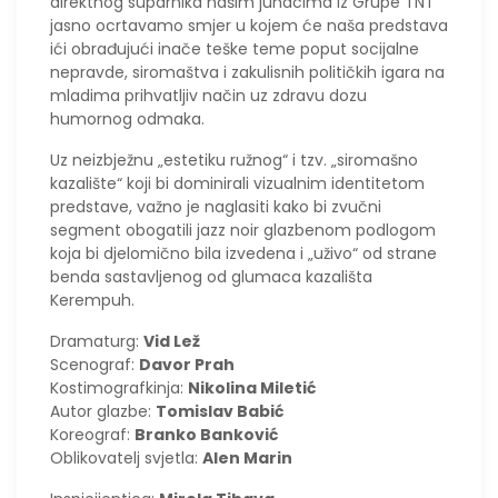
direktnog suparnika našim junacima iz Grupe TNT
jasno ocrtavamo smjer u kojem će naša predstava
ići obrađujući inače teške teme poput socijalne
nepravde, siromaštva i zakulisnih političkih igara na
mladima prihvatljiv način uz zdravu dozu
humornog odmaka.
Uz neizbježnu „estetiku ružnog“ i tzv. „siromašno
kazalište“ koji bi dominirali vizualnim identitetom
predstave, važno je naglasiti kako bi zvučni
segment obogatili jazz noir glazbenom podlogom
koja bi djelomično bila izvedena i „uživo“ od strane
benda sastavljenog od glumaca kazališta
Kerempuh.
Dramaturg:
Vid Lež
Scenograf:
Davor Prah
Kostimografkinja:
Nikolina Miletić
Autor glazbe:
Tomislav Babić
Koreograf:
Branko Banković
Oblikovatelj svjetla:
Alen Marin