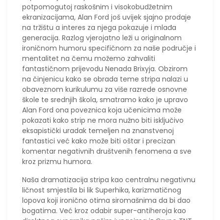
potpomogutoj raskošnim i visokobudžetnim
ekranizacijama, Alan Ford još uvijek sjajno prodaje
na tržištu a interes za njega pokazuje i mlađa
generacija. Razlog vjerojatno leži u originalnom
ironičnom humoru specifičnom za naše područje i
mentalitet na čemu možemo zahvaliti
fantastičnom prijevodu Nenada Brixyja. Obzirom
na činjenicu kako se obrada teme stripa nalazi u
obaveznom kurikulumu za više razrede osnovne
škole te srednjih škola, smatramo kako je upravo
Alan Ford ona poveznica koja učenicima može
pokazati kako strip ne mora nužno biti isključivo
eksapistički uradak temeljen na znanstvenoj
fantastici već kako može biti oštar i precizan
komentar negativnih društvenih fenomena a sve
kroz prizmu humora.
Naša dramatizacija stripa kao centralnu negativnu
ličnost smjestila bi lik Superhika, karizmatičnog
lopova koji ironično otima siromašnima da bi dao
bogatima. Već kroz odabir super-antiheroja kao