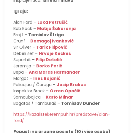
Inspicijentica:
Mirela Tihava
Igraju:
Alan Ford –
Luka Petrušić
Bob Rock –
Matija Šakoronja
Broj 1 –
Tomislav Štriga
Grunf –
Domagoj Ivanković
Sir Oliver –
Tarik Filipović
Debeli šef –
Hrvoje Kečkeš
Superhik –
Filip Detelić
Jeremija –
Borko Perić
Bepa –
Ana Maras Harmander
Margot –
Ines Bojanić
Policajac / Čaruga –
Josip Brakus
Inspektor Brock –
Ozren Opačić
Samoubojica –
Karlo Mlinar
Bogataš / Tamburaš –
Tomislav Dunđer
https://kazalistekerempuh.hr/predstave/alan-
ford/
Popusti na grupne posjete (10 i više osoba)