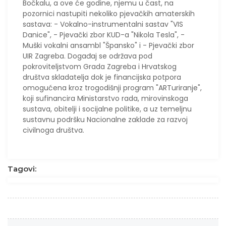
Bočkalu, a ove će godine, njemu u čast, na
pozornici nastupiti nekoliko pjevačkih amaterskih
sastava: - Vokalno-instrumentalni sastav "VIS
Danice", - Pjevački zbor KUD-a "Nikola Tesla", -
Muški vokalni ansambl "Špansko" i - Pjevački zbor
UIR Zagreba. Događaj se održava pod
pokroviteljstvom Grada Zagreba i Hrvatskog
društva skladatelja dok je financijska potpora
omogućena kroz trogodišnji program "ARTuriranje",
koji sufinancira Ministarstvo rada, mirovinskoga
sustava, obitelji i socijalne politike, a uz temeljnu
sustavnu podršku Nacionalne zaklade za razvoj
civilnoga društva.
Tagovi: