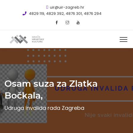
uir@uir-zagreb.hr
4829 119, 4829 392, 4876 301, 4876 294
Osam suza za Zlatka
Bočkala,
Udruga invalida rada Zagreba