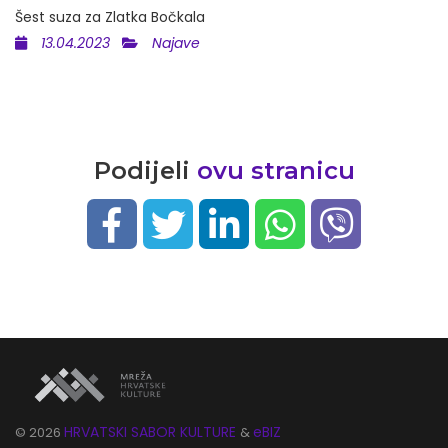
Šest suza za Zlatka Bočkala
13.04.2023
Najave
Podijeli
ovu stranicu
HRVATSKI SABOR KULTURE
eBIZ
©
2026
&