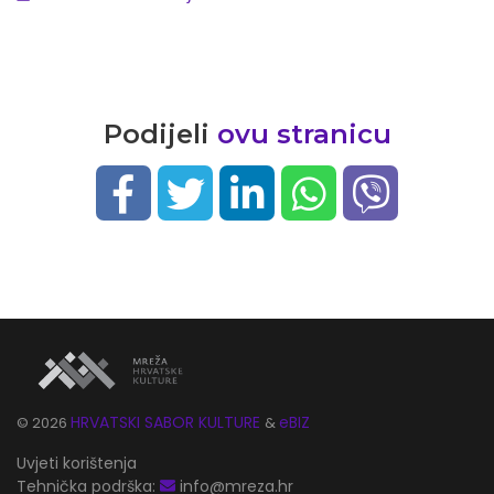
Podijeli
ovu stranicu
HRVATSKI SABOR KULTURE
eBIZ
©
2026
&
Uvjeti korištenja
Tehnička podrška:
info@mreza.hr