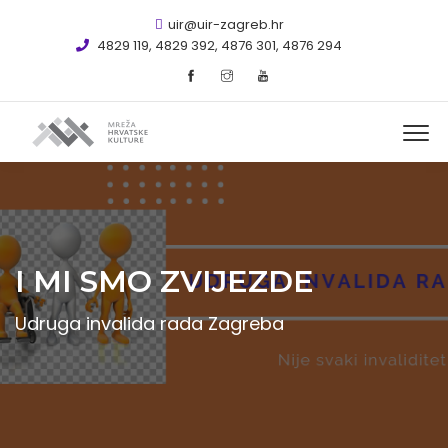
uir@uir-zagreb.hr
4829 119, 4829 392, 4876 301, 4876 294
I MI SMO ZVIJEZDE
Udruga invalida rada Zagreba