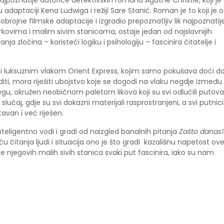
ajpoznatije autorice detektivskih romana Agathe Christie, koji je
 adaptaciji Kena Ludwiga i režiji Sare Stanić. Roman je to koji je 
rojne filmske adaptacije i izgradio prepoznatljiv lik najpoznatij
brkovima i malim sivim stanicama, ostaje jedan od najslavnijih
ja zločina – koristeći logiku i psihologiju – fascinira čitatelje i
jući luksuznim vlakom Orient Express, kojim samo pokušava doći d
ti, mora riješiti ubojstvo koje se dogodi na vlaku negdje između
gu, okružen neobičnom paletom likova koji su svi odlučili putova
i slučaj, gdje su svi dokazni materijali rasprostranjeni, a svi putnici
tavan i već riješen.
nteligentno vodi i gradi od naizgled banalnih pitanja
Zašto danas
itanja ljudi i situacija ono je što gradi kazališnu napetost ov
 njegovih malih sivih stanica svaki put fascinira, iako su nam