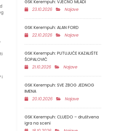
GSK Kerempuh: VJEČNO MLADI
od
23.10.2026
Najave
eg
GSK Kerempuh: ALAN FORD
22.10.2026
Najave
o
GSK Kerempuh: PUTUJUĆE KAZALIŠTE
ti
ŠOPALOVIĆ
21.10.2026
Najave
?
i
e
GSK Kerempuh: SVE ZBOG JEDNOG
IMENA
20.10.2026
Najave
GSK Kerempuh: CLUEDO – društvena
igra na sceni
18.10.2026
Najave