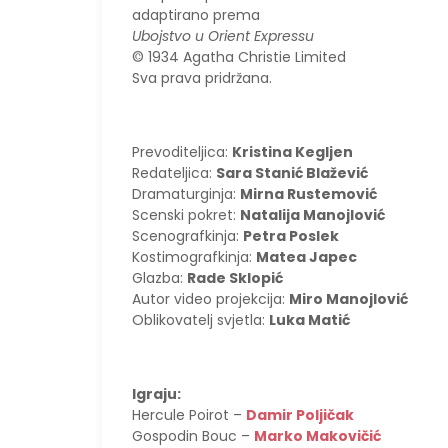
adaptirano prema
Ubojstvo u Orient Expressu
© 1934 Agatha Christie Limited
Sva prava pridržana.
Prevoditeljica:
Kristina Kegljen
Redateljica:
Sara Stanić Blažević
Dramaturginja:
Mirna Rustemović
Scenski pokret:
Natalija Manojlović
Scenografkinja:
Petra Poslek
Kostimografkinja:
Matea Japec
Glazba:
Rade Sklopić
Autor video projekcija:
Miro Manojlović
Oblikovatelj svjetla:
Luka Matić
Igraju:
Hercule Poirot –
Damir Poljičak
Gospodin Bouc –
Marko Makovičić