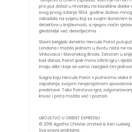
“Ubojstvo u Orient Expressu” kultni je roman n
prvi put dolazi u Hrvatsku na kazališne daske u
svog prvog izdanja 1934. godine doživio mnogob
zabadala na svijetu koji sa svojim ikoničnim 
detektiva u književnosti, a njegov način rješavan
gledatelje već desetljećima.
Slavni belgijski detektiv Hercule Poirot putu
Londona i možda jednom u životu ništa ne radi
Vinkovaca i Slavonskog Broda. Zatočen u snije
baš danas, Poirot ipak mora otkriti igru i riješit
imaju alibi i koje se samo naizgled čini jednos
Suigra koju Hercule Poirot s putnicima vlaka i
zapažanja, svojom nevjerojatnom sposobnošću č
predstave. Tako Poirotova igra, odgonetavanje
krivac i priča možda već i poznati.
UBOJSTVO U ORIENT EXPRESSU
© 2016 Agatha Christie Limited & Ken Ludwig
Sva prava pridržana.