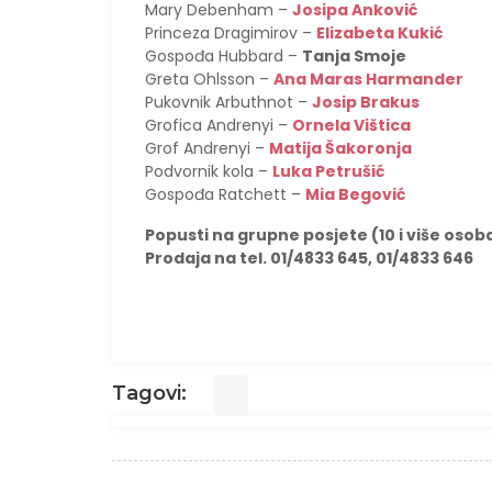
Mary Debenham –
Josipa Anković
Princeza Dragimirov –
Elizabeta Kukić
Gospođa Hubbard –
Tanja Smoje
Greta Ohlsson –
Ana Maras Harmander
Pukovnik Arbuthnot –
Josip Brakus
Grofica Andrenyi –
Ornela Vištica
Grof Andrenyi –
Matija Šakoronja
Podvornik kola –
Luka Petrušić
Gospođa Ratchett –
Mia Begović
Popusti na grupne posjete (10 i više osob
Prodaja na tel. 01/4833 645, 01/4833 646
Tagovi: