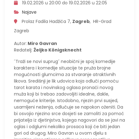
19.02.2026 u 20:00 do 19.02.2026 u 22:05
Najave
Prolaz Fadila Hadžića 7,
Zagreb
, HR-Grad
Zagreb
Autor:
Miro Gavran
Redatelj:
Željko Königsknecht
˝Traži se novi suprug˝ neobični je spoj komedije
karaktera i komedije situacije te pruža brojne
mogućnosti glumcima za stvaranje atraktivnih
likova. Središnji je lik udovica koja odluči pomoću
tarot karata i novinskog oglasa pronaći novog
muža koji bi trebao zadovoljiti idealne, dakle,
nemoguće kriterije. Istodobno, njezin prvi susjed,
usamljeni neženja, odlučuje se napokon oženiti. Da
bi osvojio njezino srce dosjeti se zamoliti za pomoć
prijatelja iz djetinjstva, kojega nagovori da se javi na
oglas i odglumi nekoliko prosaca koji će biti jedan
gori od drugog. Miro Gavran u ovom djelu s