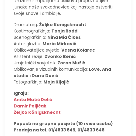
izrazitim simpatijama oslikava prepoznatljive
junake naše svakodnevice koji nastoje ostvariti
svoje snove i ambicije.
Dramaturg:
Željko Königsknecht
Kostimografkinja:
Tanja Rodd
Scenografkinja:
Nina Mia Čikeš
Autor glazbe:
Mario Mirković
Oblikovateljica svjetla:
Vesna Kolarec
Asistent režije:
Zvonko Benić
Umjetnički savjetnik:
Zoran Mužić
Oblikovanje vizualnih komunikacija:
Love, Ana
studio i Dario Dević
Fotografkinja:
Maja Kljajić
Igraju:
Anita Matić Delić
Damir Poljičak
Željko Königsknecht
Popusti na grupne posjete (10 i više osoba)
Prodaja na tel. 01/4833 645, 01/4833 646