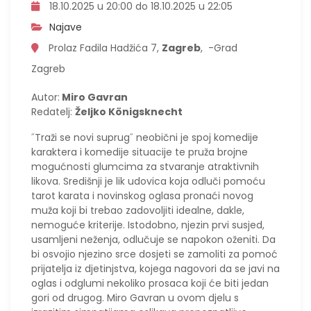
18.10.2025 u 20:00 do 18.10.2025 u 22:05
Najave
Prolaz Fadila Hadžića 7,
Zagreb
, -Grad
Zagreb
Autor:
Miro Gavran
Redatelj:
Željko Königsknecht
˝Traži se novi suprug˝ neobični je spoj komedije
karaktera i komedije situacije te pruža brojne
mogućnosti glumcima za stvaranje atraktivnih
likova. Središnji je lik udovica koja odluči pomoću
tarot karata i novinskog oglasa pronaći novog
muža koji bi trebao zadovoljiti idealne, dakle,
nemoguće kriterije. Istodobno, njezin prvi susjed,
usamljeni neženja, odlučuje se napokon oženiti. Da
bi osvojio njezino srce dosjeti se zamoliti za pomoć
prijatelja iz djetinjstva, kojega nagovori da se javi na
oglas i odglumi nekoliko prosaca koji će biti jedan
gori od drugog. Miro Gavran u ovom djelu s