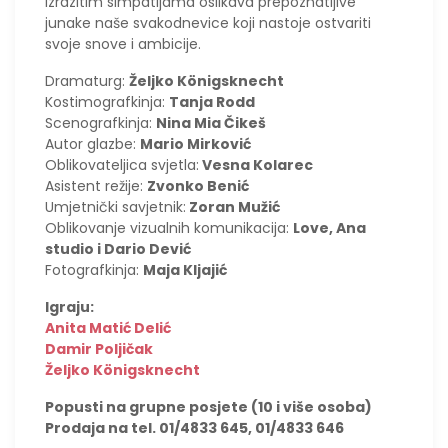
izrazitim simpatijama oslikava prepoznatljive
junake naše svakodnevice koji nastoje ostvariti
svoje snove i ambicije.
Dramaturg:
Željko Königsknecht
Kostimografkinja:
Tanja Rodd
Scenografkinja:
Nina Mia Čikeš
Autor glazbe:
Mario Mirković
Oblikovateljica svjetla:
Vesna Kolarec
Asistent režije:
Zvonko Benić
Umjetnički savjetnik:
Zoran Mužić
Oblikovanje vizualnih komunikacija:
Love, Ana
studio i Dario Dević
Fotografkinja:
Maja Kljajić
Igraju:
Anita Matić Delić
Damir Poljičak
Željko Königsknecht
Popusti na grupne posjete (10 i više osoba)
Prodaja na tel. 01/4833 645, 01/4833 646