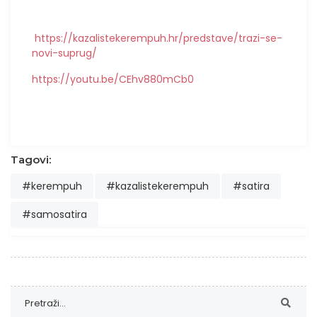
https://kazalistekerempuh.hr/predstave/trazi-se-
novi-suprug/
https://youtu.be/CEhv880mCb0
Tagovi:
#kerempuh
#kazalistekerempuh
#satira
#samosatira