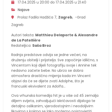
17.04.2025 u 20:00 do 17.04.2025 u 21:40
Najave
Prolaz Fadila Hadžića 7,
Zagreb
, -Grad
Zagreb
Autori teksta:
Matthieu Delaporte & Alexandre
de La Patellière
Redateljica:
Saša Broz
Radnja predstave odvija se jedne večeri, na
druženju obitelji i prijatelja. Sve započinje idilično, s
Vincentom koji dijeli fotografiju svoje i Annine tek
nedavno začete bebe. No ubrzo se dobra
atmosfera drastično mijenja kada im Vincent
objavi da će se dijete zvati Adolphe, što je
francuski ekvivalent za Adolfa…
Ova vrhunska komedija hit je u više od 45 zemalja
diljem svijeta, zahvaljujući iskričavosti dijaloga te
detaljno oslikanim, vjerodostojnim i neodoljivim
likovima s kojima se lako možemo poistovjetiti.