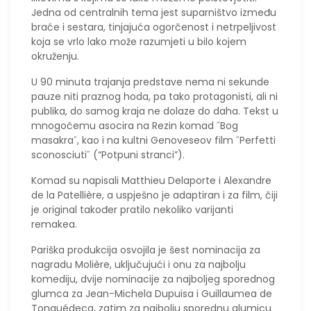
Jedna od centralnih tema jest suparništvo između
braće i sestara, tinjajuća ogorčenost i netrpeljivost
koja se vrlo lako može razumjeti u bilo kojem
okruženju.
U 90 minuta trajanja predstave nema ni sekunde
pauze niti praznog hoda, pa tako protagonisti, ali ni
publika, do samog kraja ne dolaze do daha. Tekst u
mnogočemu asocira na Rezin komad ˝Bog
masakra˝, kao i na kultni Genoveseov film ˝Perfetti
sconosciuti˝ (“Potpuni stranci”).
Komad su napisali Matthieu Delaporte i Alexandre
de la Patellière, a uspješno je adaptiran i za film, čiji
je original također pratilo nekoliko varijanti
remakea.
Pariška produkcija osvojila je šest nominacija za
nagradu Molière, uključujući i onu za najbolju
komediju, dvije nominacije za najboljeg sporednog
glumca za Jean-Michela Dupuisa i Guillaumea de
Tonquédeca, zatim za najbolju sporednu glumicu