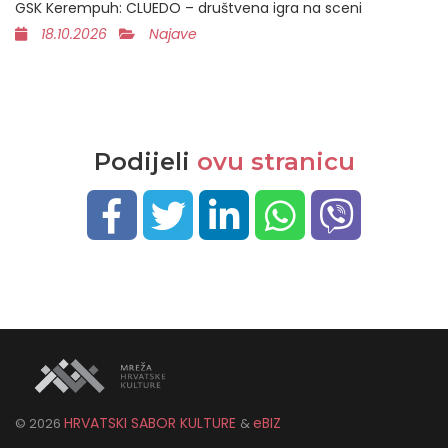
GSK Kerempuh: CLUEDO – društvena igra na sceni
18.10.2026
Najave
Podijeli
ovu stranicu
HRVATSKI SABOR KULTURE
eBIZ
©
2026
&