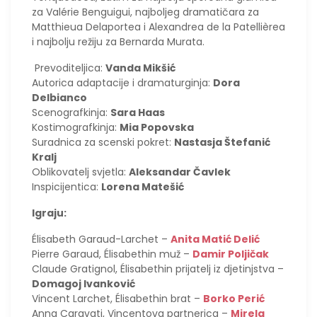
za Valérie Benguigui, najboljeg dramatičara za
Matthieua Delaportea i Alexandrea de la Patellièrea
i najbolju režiju za Bernarda Murata.
Prevoditeljica:
Vanda Mikšić
Autorica adaptacije i dramaturginja:
Dora
Delbianco
Scenografkinja:
Sara Haas
Kostimografkinja:
Mia Popovska
Suradnica za scenski pokret:
Nastasja Štefanić
Kralj
Oblikovatelj svjetla:
Aleksandar Čavlek
Inspicijentica:
Lorena Matešić
Igraju:
Élisabeth Garaud-Larchet –
Anita Matić Delić
Pierre Garaud, Élisabethin muž –
Damir Poljičak
Claude Gratignol, Élisabethin prijatelj iz djetinjstva –
Domagoj Ivanković
Vincent Larchet, Élisabethin brat –
Borko Perić
Anna Caravati, Vincentova partnerica –
Mirela