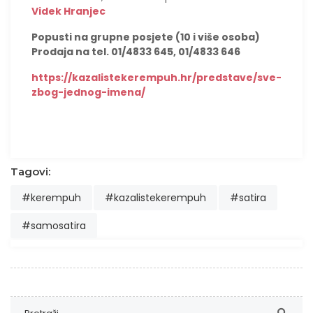
Videk Hranjec
Popusti na grupne posjete (10 i više osoba)
Prodaja na tel. 01/4833 645, 01/4833 646
https://kazalistekerempuh.hr/predstave/sve-
zbog-jednog-imena/
Tagovi:
#kerempuh
#kazalistekerempuh
#satira
#samosatira