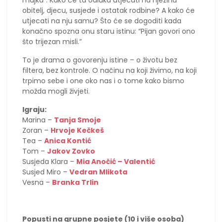
majka”. Kako će ta odluka utjecati na njezinu
obitelj, djecu, susjede i ostatak rodbine? A kako će
utjecati na nju samu? Što će se dogoditi kada
konačno spozna onu staru istinu: “Pijan govori ono
što trijezan misli.”
To je drama o govorenju istine – o životu bez
filtera, bez kontrole. O načinu na koji živimo, na koji
trpimo sebe i one oko nas i o tome kako bismo
možda mogli živjeti.
Igraju:
Marina –
Tanja Smoje
Zoran –
Hrvoje Kečkeš
Tea –
Anica Kontić
Tom –
Jakov Zovko
Susjeda Klara –
Mia Anočić – Valentić
Susjed Miro –
Vedran Mlikota
Vesna –
Branka Trlin
Popusti na grupne posjete (10 i više osoba)