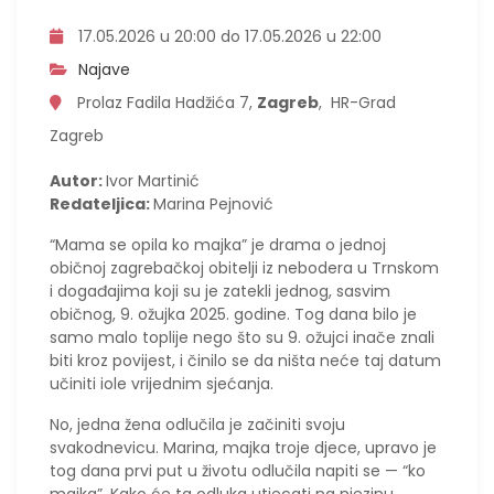
17.05.2026 u 20:00 do 17.05.2026 u 22:00
Najave
Prolaz Fadila Hadžića 7,
Zagreb
, HR-Grad
Zagreb
Autor:
Ivor Martinić
Redateljica:
Marina Pejnović
“Mama se opila ko majka” je drama o jednoj
običnoj zagrebačkoj obitelji iz nebodera u Trnskom
i događajima koji su je zatekli jednog, sasvim
običnog, 9. ožujka 2025. godine. Tog dana bilo je
samo malo toplije nego što su 9. ožujci inače znali
biti kroz povijest, i činilo se da ništa neće taj datum
učiniti iole vrijednim sjećanja.
No, jedna žena odlučila je začiniti svoju
svakodnevicu. Marina, majka troje djece, upravo je
tog dana prvi put u životu odlučila napiti se — “ko