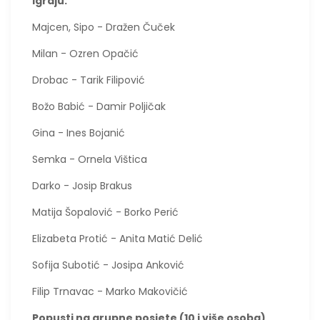
Igraju:
Majcen, Sipo - Dražen Čuček
Milan - Ozren Opačić
Drobac - Tarik Filipović
Božo Babić - Damir Poljičak
Gina - Ines Bojanić
Semka - Ornela Vištica
Darko - Josip Brakus
Matija Šopalović - Borko Perić
Elizabeta Protić - Anita Matić Delić
Sofija Subotić - Josipa Anković
Filip Trnavac - Marko Makovičić
Popusti na grupne posjete (10 i više osoba)