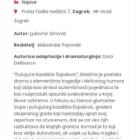
Najave
Prolaz Fadila Hadžića 7,
Zagreb
, HR-Grad
Zagreb
Autor:
Ljubomir Simović
Redatelj:
Aleksandar Popovski
Autorica adaptacije i dramaturginja:
Dora
Delbianco
“Putujuće kazalište Šopalović”, klasična je poetska
drama s elementima tragedije i iskričavog humora
koji izbija kao simbol autentičnosti pojedinaca te
kao nusprodukt apsurda svakodnevice u kojoj
likove zatičemo. U fokusu su članovi glumačke
trupe i putujućeg kazališta Šopalović, građani
okupiranog grada koji nastavljaju igrati svoj
repertoar na otvorenom, dok se rat oko njih
razbuktava do krajnjih granica. Komad je to koji
kroz obilje duhovitosti, ali uvijek uz kulisu tragike i