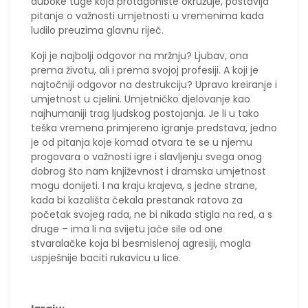
duboke tuge koja protagoniste okružuje, postavlja
pitanje o važnosti umjetnosti u vremenima kada
ludilo preuzima glavnu riječ.
Koji je najbolji odgovor na mržnju? Ljubav, ona
prema životu, ali i prema svojoj profesiji. A koji je
najtočniji odgovor na destrukciju? Upravo kreiranje i
umjetnost u cjelini. Umjetničko djelovanje kao
najhumaniji trag ljudskog postojanja. Je li u tako
teška vremena primjereno igranje predstava, jedno
je od pitanja koje komad otvara te se u njemu
progovara o važnosti igre i slavljenju svega onog
dobrog što nam književnost i dramska umjetnost
mogu donijeti. I na kraju krajeva, s jedne strane,
kada bi kazališta čekala prestanak ratova za
početak svojeg rada, ne bi nikada stigla na red, a s
druge – ima li na svijetu jače sile od one
stvaralačke koja bi besmislenoj agresiji, mogla
uspješnije baciti rukavicu u lice.