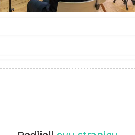
Podijeli
ovu stranicu