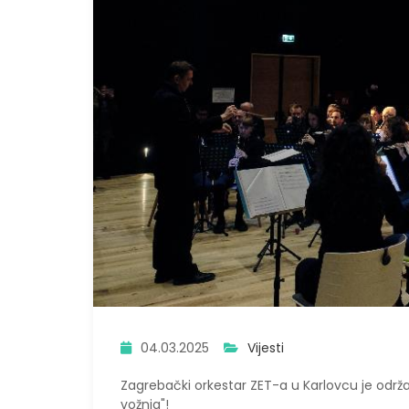
04.03.2025
Vijesti
Zagrebački orkestar ZET-a u Karlovcu je održ
vožnja"!