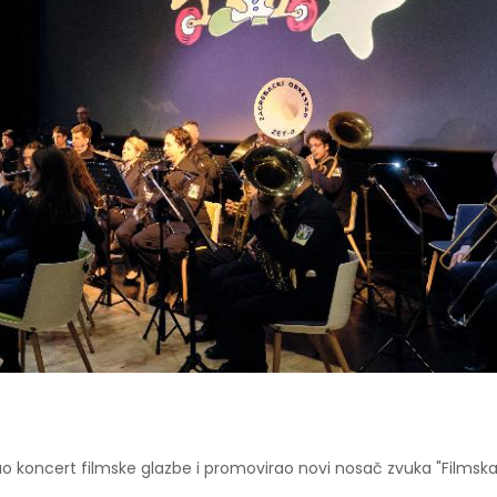
ao koncert filmske glazbe i promovirao novi nosač zvuka "Filmsk