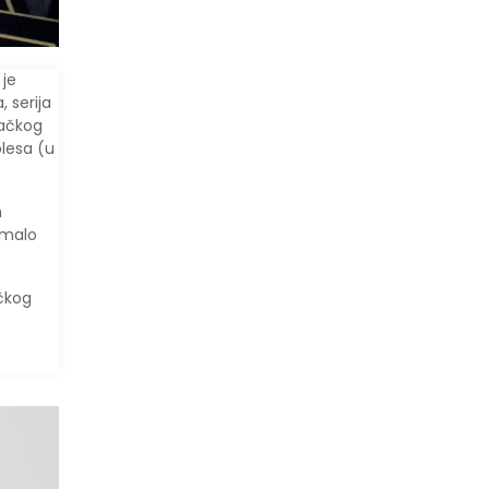
 je
, serija
bačkog
plesa (u
h
e malo
ačkog