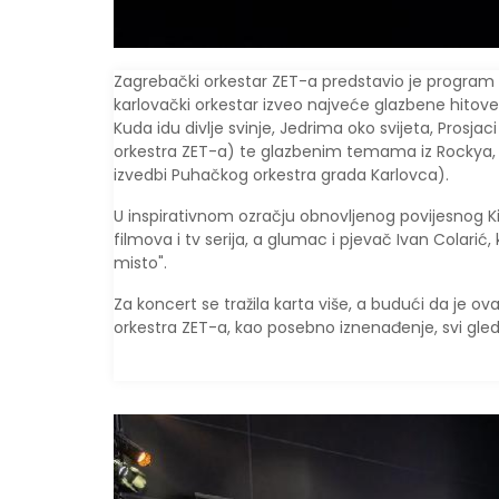
Zagrebački orkestar ZET-a predstavio je program s
karlovački orkestar izveo najveće glazbene hitove h
Kuda idu divlje svinje, Jedrima oko svijeta, Prosjac
orkestra ZET-a) te glazbenim temama iz Rockya, K
izvedbi Puhačkog orkestra grada Karlovca).
U inspirativnom ozračju obnovljenog povijesnog Ki
filmova i tv serija, a glumac i pjevač Ivan Colarić
misto".
Za koncert se tražila karta više, a budući da je 
orkestra ZET-a, kao posebno iznenađenje, svi gleda