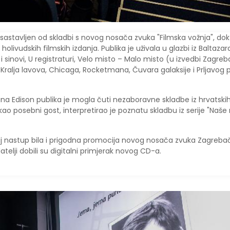
astavljen od skladbi s novog nosača zvuka "Filmska vožnja", dok
olivudskih filmskih izdanja. Publika je uživala u
glazbi iz Baltazara
i i sinovi, U registraturi, Velo misto – Malo misto (u izvedbi Zagre
ralja lavova, Chicaga, Rocketmana, Čuvara galaksije i Prljavog 
na Edison publika je mogla čuti nezaboravne skladbe iz hrvatski
, kao posebni gost, interpretirao je poznatu skladbu iz serije "Naš
ovaj nastup bila i prigodna promocija novog nosača zvuka Zagreb
telji dobili su digitalni primjerak novog CD-a.