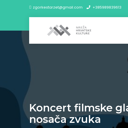
zgorkestarzet@gmail.com
+385989839613
Koncert filmske gl
nosača zvuka