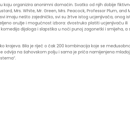
 koju organizira anonimni domaćin. Svatko od njih dobije fiktivn
ustard, Mrs. White, Mr. Green, Mrs. Peacock, Professor Plum, and 
svi imaju nešto zajedničko, svi su žrtve istog ucjenjivača, onog i
eljeno oružje i mogućnost izbora: dvostruko platiti ucjenjivaču ili
, komedija dijaloga i slapstika u noći punoj zagonetki i smijeha, a
iko krajeva. Bila je riječ o čak 200 kombinacija koje se međusobn
e se odvija na šahovskom polju i sama je priča namijenjena mlađoj
sistema”.