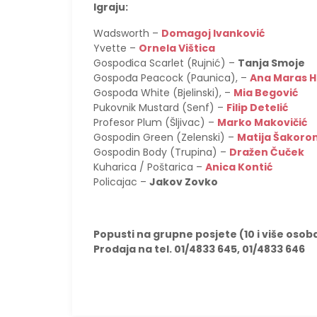
Igraju:
Wadsworth –
Domagoj Ivanković
Yvette –
Ornela Vištica
Gospođica Scarlet (Rujnić) –
Tanja Smoje
Gospođa Peacock (Paunica), –
Ana Maras 
Gospođa White (Bjelinski), –
Mia Begović
Pukovnik Mustard (Senf) –
Filip Detelić
Profesor Plum (Šljivac) –
Marko Makovičić
Gospodin Green (Zelenski) –
Matija Šakoro
Gospodin Body (Trupina) –
Dražen Čuček
Kuharica / Poštarica –
Anica Kontić
Policajac –
Jakov Zovko
Popusti na grupne posjete (10 i više osob
Prodaja na tel. 01/4833 645, 01/4833 646