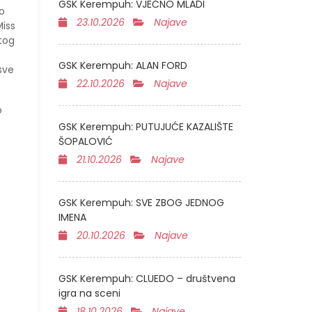
GSK Kerempuh: VJEČNO MLADI
o
23.10.2026
Najave
Miss
stog
GSK Kerempuh: ALAN FORD
 sve
22.10.2026
Najave
o
GSK Kerempuh: PUTUJUĆE KAZALIŠTE
ŠOPALOVIĆ
21.10.2026
Najave
GSK Kerempuh: SVE ZBOG JEDNOG
IMENA
20.10.2026
Najave
GSK Kerempuh: CLUEDO – društvena
igra na sceni
18.10.2026
Najave