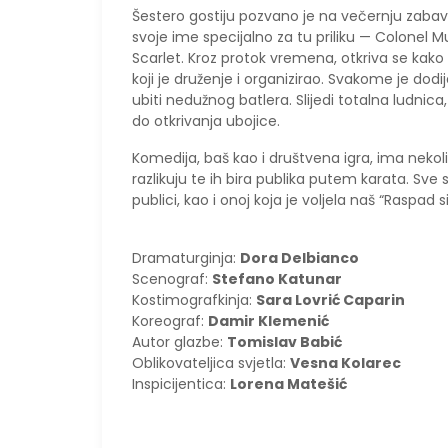
Šestero gostiju pozvano je na večernju zabavu
svoje ime specijalno za tu priliku — Colonel M
Scarlet. Kroz protok vremena, otkriva se kako 
koji je druženje i organizirao. Svakome je dodij
ubiti nedužnog batlera. Slijedi totalna ludnica
do otkrivanja ubojice.
Komedija, baš kao i društvena igra, ima nekol
razlikuju te ih bira publika putem karata. Sv
publici, kao i onoj koja je voljela naš “Raspad 
Dramaturginja:
Dora Delbianco
Scenograf:
Stefano Katunar
Kostimografkinja:
Sara Lovrić Caparin
Koreograf:
Damir Klemenić
Autor glazbe:
Tomislav Babić
Oblikovateljica svjetla:
Vesna Kolarec
Inspicijentica:
Lorena Matešić