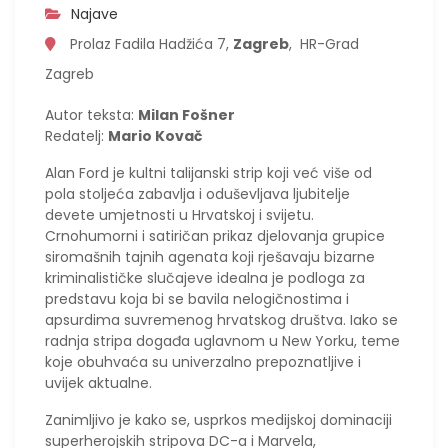
Najave
Prolaz Fadila Hadžića 7,
Zagreb
, HR-Grad
Zagreb
Autor teksta:
Milan Fošner
Redatelj:
Mario Kovač
Alan Ford je kultni talijanski strip koji već više od
pola stoljeća zabavlja i oduševljava ljubitelje
devete umjetnosti u Hrvatskoj i svijetu.
Crnohumorni i satiričan prikaz djelovanja grupice
siromašnih tajnih agenata koji rješavaju bizarne
kriminalističke slučajeve idealna je podloga za
predstavu koja bi se bavila nelogičnostima i
apsurdima suvremenog hrvatskog društva. Iako se
radnja stripa događa uglavnom u New Yorku, teme
koje obuhvaća su univerzalno prepoznatljive i
uvijek aktualne.
Zanimljivo je kako se, usprkos medijskoj dominaciji
superherojskih stripova DC-a i Marvela,