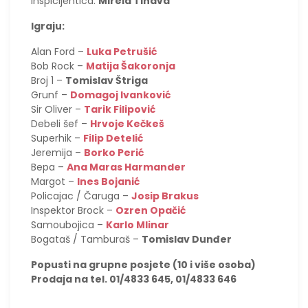
Inspicijentica:
Mirela Tihava
Igraju:
Alan Ford –
Luka Petrušić
Bob Rock –
Matija Šakoronja
Broj 1 –
Tomislav Štriga
Grunf –
Domagoj Ivanković
Sir Oliver –
Tarik Filipović
Debeli šef –
Hrvoje Kečkeš
Superhik –
Filip Detelić
Jeremija –
Borko Perić
Bepa –
Ana Maras Harmander
Margot –
Ines Bojanić
Policajac / Čaruga –
Josip Brakus
Inspektor Brock –
Ozren Opačić
Samoubojica –
Karlo Mlinar
Bogataš / Tamburaš –
Tomislav Dunđer
Popusti na grupne posjete (10 i više osoba)
Prodaja na tel. 01/4833 645, 01/4833 646