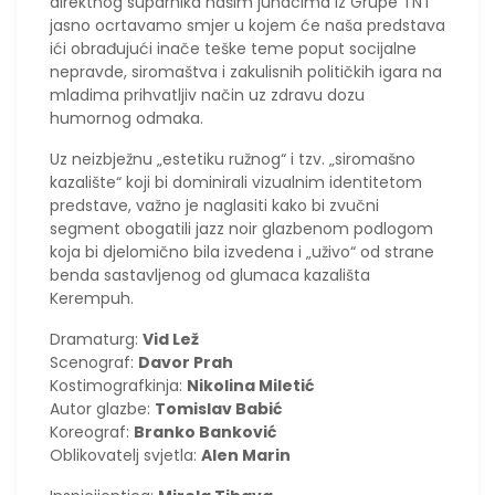
direktnog suparnika našim junacima iz Grupe TNT
jasno ocrtavamo smjer u kojem će naša predstava
ići obrađujući inače teške teme poput socijalne
nepravde, siromaštva i zakulisnih političkih igara na
mladima prihvatljiv način uz zdravu dozu
humornog odmaka.
Uz neizbježnu „estetiku ružnog“ i tzv. „siromašno
kazalište“ koji bi dominirali vizualnim identitetom
predstave, važno je naglasiti kako bi zvučni
segment obogatili jazz noir glazbenom podlogom
koja bi djelomično bila izvedena i „uživo“ od strane
benda sastavljenog od glumaca kazališta
Kerempuh.
Dramaturg:
Vid Lež
Scenograf:
Davor Prah
Kostimografkinja:
Nikolina Miletić
Autor glazbe:
Tomislav Babić
Koreograf:
Branko Banković
Oblikovatelj svjetla:
Alen Marin