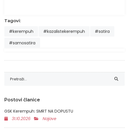
Tagovi:
#kerempuh
#kazalistekerempuh
#satira
#samosatira
Postovi članice
GSK Kerempuh: SMRT NA DOPUSTU
31.10.2026
Najave