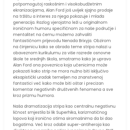
potpomogutoj raskošnim i visokobudžetnim
ekranizacijama, Alan Ford još uvijek sjajno prodaje
na tržištu a interes za njega pokazuje i mlađa
generacija. Razlog vjerojatno leži u originalnom
ironičnom humoru specifičnom za naše područje i
mentalitet na čemu možemo zahvaliti
fantastičnom prijevodu Nenada Brixyja. Obzirom
na činjenicu kako se obrada teme stripa nalazi u
obaveznom kurikulumu za više razrede osnovne
škole te srednjih škola, smatramo kako je upravo
Alan Ford ona poveznica koja učenicima može
pokazati kako strip ne mora nužno biti isključivo
eksapistički uradak temeljen na znanstvenoj
fantastici već kako može biti oštar i precizan
komentar negativnih društvenih fenomena a sve
kroz prizmu humora.
Naša dramatizacija stripa kao centralnu negativnu
ličnost smjestila bi lik Superhika, karizmatičnog
lopova koji ironično otima siromašnima da bi dao
bogatima. Već kroz odabir super-antiheroja kao