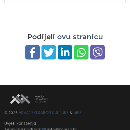
Podijeli
ovu stranicu
HRVATSKI SABOR KULTURE
eBIZ
©
2026
&
Uvjeti korištenja
Tehnička podrška:
info@mreza.hr