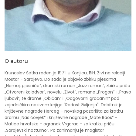
O autoru
Krunoslav Šetka rođen je 1971. u Konjicu, BiH. Živi na relaciji
Mostar - Sarajevo. Do sada je objavio zbirku pjesama
„Nemoj, pjesniče“, dramski roman „Jazz roman“, zbirku priča
„Otvoreni kolodvor“, novelu „Život“, romane „Progon“ i „Pravo
ljubavi“, te drame „Običan“ i „Odgovorni građanin“ pod
zajedničkim nazivom knjige "Radost življenja". Dobitnik je
književne nagrade Herceg – novskog pozorišta za kratku
dramu „Naš čovjek“ i književne nagrade „Mate Raos“ -
Matice hrvatske - ogranak Vrgorac - za kratku priču
„Sarajevski notturno“. Po zanimanju je magistar