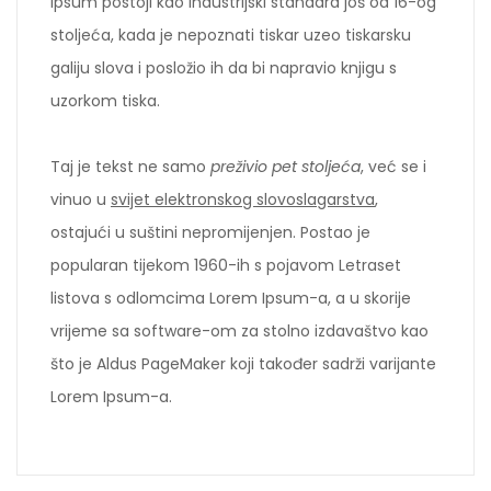
Ipsum postoji kao industrijski standard još od 16-og
stoljeća, kada je nepoznati tiskar uzeo tiskarsku
galiju slova i posložio ih da bi napravio knjigu s
uzorkom tiska.
Taj je tekst ne samo
preživio pet stoljeća
, već se i
vinuo u
svijet elektronskog slovoslagarstva
,
ostajući u suštini nepromijenjen. Postao je
popularan tijekom 1960-ih s pojavom Letraset
listova s odlomcima Lorem Ipsum-a, a u skorije
vrijeme sa software-om za stolno izdavaštvo kao
što je Aldus PageMaker koji također sadrži varijante
Lorem Ipsum-a.