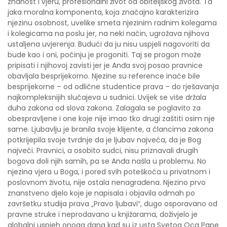
znanost i vjeru, profesionalni život od obiteljskog života. Ta
jaka moralna komponenta, koja značajno karakterizira
njezinu osobnost, uvelike smeta njezinim radnim kolegama
i kolegicama na poslu jer, na neki način, ugrožava njihova
ustaljena uvjerenja. Budući da ju nisu uspjeli nagovoriti da
bude kao i oni, počinju je progoniti. Taj se progon može
pripisati i njihovoj zavisti jer je Anđa svoj posao pravnice
obavljala besprijekorno. Njezine su reference inače bile
besprijekorne – od odlične studentice prava – do rješavanja
najkompleksnijih slučajeva u sudnici. Uvijek se više držala
duha zakona od slova zakona. Zalagala se poglavito za
obespravljene i one koje nije imao tko drugi zaštiti osim nje
same. Ljubavlju je branila svoje klijente, a člancima zakona
potkrijepila svoje tvrdnje da je ljubav najveća, da je Bog
najveći. Pravnici, a osobito sudci, nisu priznavali drugih
bogova doli njih samih, pa se Anđa našla u problemu. No
njezina vjera u Boga, i pored svih poteškoća u privatnom i
poslovnom životu, nije ostala nenagrađena. Njezino prvo
znanstveno djelo koje je napisala i objavila odmah po
završetku studija prava „Pravo ljubavi“, dugo osporavano od
pravne struke i neprodavano u knjižarama, doživjelo je
globalni uspjeh onoga dana kad su iz usta Svetog Oca Pape