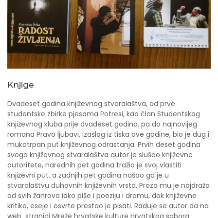
Knjige
Dvadeset godina književnog stvaralaštva, od prve
studentske zbirke pjesama Potresi, kao član Studentskog
književnog kluba prije dvadeset godina, pa do najnovijeg
romana Pravo ljubavi, izašlog iz tiska ove godine, bio je dug i
mukotrpan put književnog odrastanja. Prvih deset godina
svoga književnog stvaralaštva autor je slušao književne
autoritete, narednih pet godina tražio je svoj vlastiti
književni put, a zadnjih pet godina našao ga je u
stvaralaštvu duhovnih književnih vrsta. Proza mu je najdraža
od svih žanrova iako piše i poeziju i dramu, dok književne
kritike, eseje i osvrte prestao je pisati. Raduje se autor da na
web stranici Mreže hrvatske kulture Hrvatskog sabora