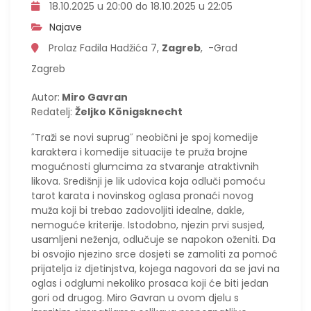
18.10.2025 u 20:00 do 18.10.2025 u 22:05
Najave
Prolaz Fadila Hadžića 7,
Zagreb
, -Grad
Zagreb
Autor:
Miro Gavran
Redatelj:
Željko Königsknecht
˝Traži se novi suprug˝ neobični je spoj komedije
karaktera i komedije situacije te pruža brojne
mogućnosti glumcima za stvaranje atraktivnih
likova. Središnji je lik udovica koja odluči pomoću
tarot karata i novinskog oglasa pronaći novog
muža koji bi trebao zadovoljiti idealne, dakle,
nemoguće kriterije. Istodobno, njezin prvi susjed,
usamljeni neženja, odlučuje se napokon oženiti. Da
bi osvojio njezino srce dosjeti se zamoliti za pomoć
prijatelja iz djetinjstva, kojega nagovori da se javi na
oglas i odglumi nekoliko prosaca koji će biti jedan
gori od drugog. Miro Gavran u ovom djelu s