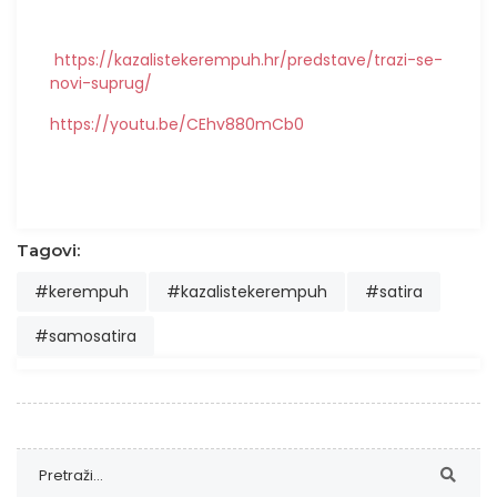
https://kazalistekerempuh.hr/predstave/trazi-se-
novi-suprug/
https://youtu.be/CEhv880mCb0
Tagovi:
#kerempuh
#kazalistekerempuh
#satira
#samosatira