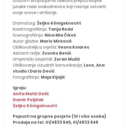
izrazitim simpatijama oslikava prepoznatljive
junake naše svakodnevice koji nastoje ostvariti
svoje snove i ambicije.
Dramaturg:
Željko Königsknecht
Kostimografkinja:
Tanja Rodd
Scenografkinja:
Nina Mia Čikeš
Autor glazbe:
Mario Mirković
Oblikovateljica svjetla:
Vesna Kolarec
Asistent režije:
Zvonko Benić
Umjetnički savjetnik:
Zoran Mužić
Oblikovanje vizualnih komunikacija:
Love, Ana
studio i Dario Dević
Fotografkinja:
Maja Kljajić
Igraju:
Anita Matić Delić
Damir Poljičak
Željko Königsknecht
Popusti na grupne posjete (10 i više osoba)
Prodaja na tel. 01/4833 645, 01/4833 646