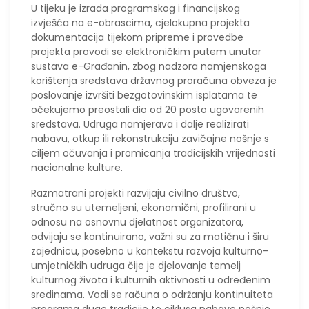
U tijeku je izrada programskog i financijskog
izvješća na e-obrascima, cjelokupna projekta
dokumentacija tijekom pripreme i provedbe
projekta provodi se elektroničkim putem unutar
sustava e-Građanin, zbog nadzora namjenskoga
korištenja sredstava državnog proračuna obveza je
poslovanje izvršiti bezgotovinskim isplatama te
očekujemo preostali dio od 20 posto ugovorenih
sredstava. Udruga namjerava i dalje realizirati
nabavu, otkup ili rekonstrukciju zavičajne nošnje s
ciljem očuvanja i promicanja tradicijskih vrijednosti
nacionalne kulture.
Razmatrani projekti razvijaju civilno društvo,
stručno su utemeljeni, ekonomični, profilirani u
odnosu na osnovnu djelatnost organizatora,
odvijaju se kontinuirano, važni su za matičnu i širu
zajednicu, posebno u kontekstu razvoja kulturno-
umjetničkih udruga čije je djelovanje temelj
kulturnog života i kulturnih aktivnosti u određenim
sredinama. Vodi se računa o održanju kontinuiteta
programa duge tradicije te ciklusa nabave nošnje