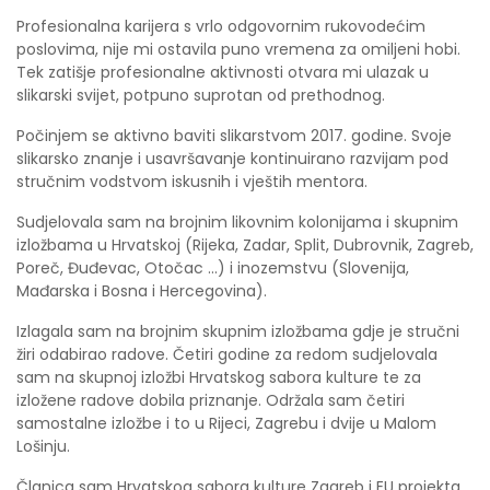
Profesionalna karijera s vrlo odgovornim rukovodećim
poslovima, nije mi ostavila puno vremena za omiljeni hobi.
Tek zatišje profesionalne aktivnosti otvara mi ulazak u
slikarski svijet, potpuno suprotan od prethodnog.
Počinjem se aktivno baviti slikarstvom 2017. godine. Svoje
slikarsko znanje i usavršavanje kontinuirano razvijam pod
stručnim vodstvom iskusnih i vještih mentora.
Sudjelovala sam na brojnim likovnim kolonijama i skupnim
izložbama u Hrvatskoj (Rijeka, Zadar, Split, Dubrovnik, Zagreb,
Poreč, Đuđevac, Otočac ...) i inozemstvu (Slovenija,
Mađarska i Bosna i Hercegovina).
Izlagala sam na brojnim skupnim izložbama gdje je stručni
žiri odabirao radove. Četiri godine za redom sudjelovala
sam na skupnoj izložbi Hrvatskog sabora kulture te za
izložene radove dobila priznanje. Održala sam četiri
samostalne izložbe i to u Rijeci, Zagrebu i dvije u Malom
Lošinju.
Članica sam Hrvatskog sabora kulture Zagreb i EU projekta