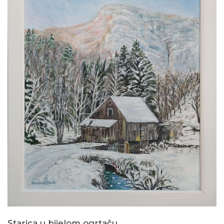
Starica u bijelom ogrtaču