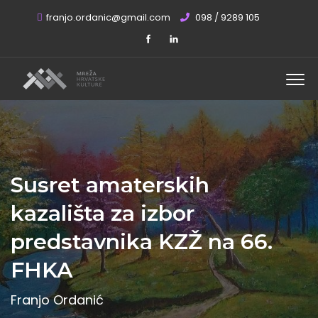
franjo.ordanic@gmail.com
098 / 9289 105
Susret amaterskih
kazališta za izbor
predstavnika KZŽ na 66.
FHKA
Franjo Ordanić