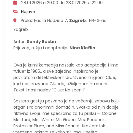
28.01.2026 u 20:00 do 28.01.2026 u 22:00
Najave
Prolaz Fadila Hadžića 7,
Zagreb
, HR-Grad
Zagreb
Autor:
Sandy Rustin
Prijevod, režija i adaptacija:
Nina Kleflin
Ova je krimi komedija nastala kao adaptacija filma
“Clue” iz 1985., a sve zajedno inspirirano je
poznatom detektivskom društvenom igrom Clue,
kod nas nazvana Cluedo, oživljenom na sceni.
Tekst i nosi naslov “Clue: Na sceni!”
Šestero gostiju pozvano je na večernju zabavu koju
organizira anonimni domaćin. Svatko od njih dobije
fiktivno svoje ime specijalno za tu priliku — Colonel
Mustard, Mrs. White, Mr. Green, Mrs. Peacock,
Professor Plum, and Miss Scarlet. Kroz protok
vremena, otkriva se kako svi imaju nešto