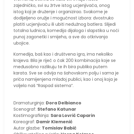
zajedničko, svi su žrtve istog ucjenjivača, onog
istog koji je druženje i organizirao. Svakome je
dodijeljeno oružje i mogućnost izbora: dvostruko
platiti ucjenjivaču ili ubiti nedužnog batlera. Slijedi
totalna ludnica, komedija dijaloga i slapstika u noći
punoj zagonetki i smijeha, a sve do otkrivanja
ubojice.
Komedija, baš kao i društvena igra, ima nekoliko
krajeva. Bila je riječ o čak 200 kombinacija koje se
međusobno razlikuju te ih bira publika putem
karata. Sve se odvija na šahovskom polju i sama je
priča namijenjena mlađoj publici, kao i onoj koja je
voljela naš “Raspad sistema”.
Dramaturginja:
Dora Delbianco
Scenograf:
Stefano Katunar
Kostimografkinja:
Sara Lovrić Caparin
Koreograf:
Damir Klemenić
Autor glazbe:
Tomislav Babić