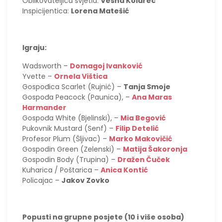
Oblikovateljica svjetla:
Vesna Kolarec
Inspicijentica:
Lorena Matešić
Igraju:
Wadsworth –
Domagoj Ivanković
Yvette –
Ornela Vištica
Gospođica Scarlet (Rujnić) –
Tanja Smoje
Gospođa Peacock (Paunica), –
Ana Maras
Harmander
Gospođa White (Bjelinski), –
Mia Begović
Pukovnik Mustard (Senf) –
Filip Detelić
Profesor Plum (Šljivac) –
Marko Makovičić
Gospodin Green (Zelenski) –
Matija Šakoronja
Gospodin Body (Trupina) –
Dražen Čuček
Kuharica / Poštarica –
Anica Kontić
Policajac –
Jakov Zovko
Popusti na grupne posjete (10 i više osoba)